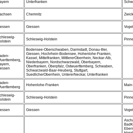
ayern
Unterfranken
Schwe
achsen
Chemnitz
Zwic
essen
Giessen
Vogel
chleswig-
Schleswig-Holstein
Pinn
olstein
Bodensee-Oberschwaben, Darmstadt, Donau-Iller,
Giessen, Hochrhein-Bodensee, Hohenlohe-Franken,
aden-
Kassel, Mittelfranken, MittlererOberrhein, Neckar-Alb,
uerttemberg,
Niederbayern, Nordschwarzwald, Oberbayern,
ayern,
Oberfranken, Oberpfalz, Ostwuerttemberg, Schwaben,
essen
Schwarzwald-Baar-Heuberg, Stuttgart,
SuedlicherOberrhein, UntererNeckar, Unterfranken
aden-
Hohenlohe-Franken
Main-
uerttemberg
chleswig-
Schleswig-Holstein
Pinn
olstein
essen
Giessen
Vogel
Ascha
BadK
Ebers
Hassb