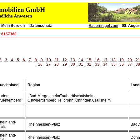
immobilien GmbH
ndliche Anwesen
|
Mein Bereich
|
Datenschutz
Bauernregel zum
08. Augus
- 6157360
2
3
4
5
6
7
8
9
10
11
12
13
14
15
16
17
18
19
20
2
26
27
28
29
30
31
32
33
34
35
36
37
3
undesland
Region
Land
aden-
, Bad-MergentheimTauberbischofsheim,
uerttemberg
OstwuerttembergHeilbronn, Öhringen.Crailsheim
heinland-
Rheinhessen-Pfalz
BadD
falz
heinland-
Rheinhessen-Pfalz
Donn
falz