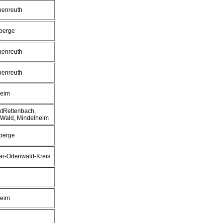
henreuth
berge
henreuth
henreuth
heim
ktRettenbach,
tWald, Mindelheim
berge
ar-Odenwald-Kreis
heim