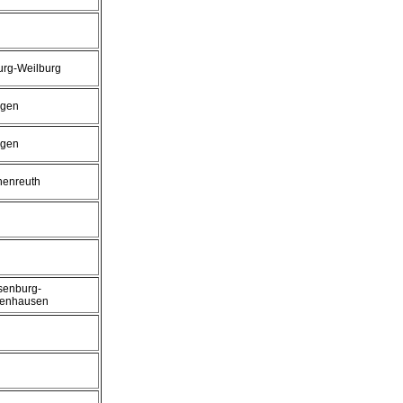
urg-Weilburg
ngen
ngen
henreuth
senburg-
enhausen