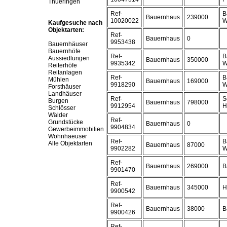
Thueringen
Ref-
B
Bauernhaus
239000
10020022
W
Kaufgesuche nach
Objektarten:
Ref-
Bauernhaus
0
9953438
Bauernhäuser
Bauernhöfe
Ref-
B
Aussiedlungen
Bauernhaus
350000
9935342
W
Reiterhöfe
Reitanlagen
Ref-
B
Mühlen
Bauernhaus
169000
9918290
W
Forsthäuser
Landhäuser
Ref-
S
Burgen
Bauernhaus
798000
9912954
H
Schlösser
Wälder
Ref-
Grundstücke
Bauernhaus
0
9904834
Gewerbeimmobilien
Wohnhaeuser
Ref-
B
Alle Objektarten
Bauernhaus
87000
9902282
W
Ref-
Bauernhaus
269000
B
9901470
Ref-
Bauernhaus
345000
H
9900542
Ref-
Bauernhaus
38000
B
9900426
Ref-