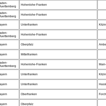
aden-
Hohenlohe-Franken
uerttemberg
aden-
Hohenlohe-Franken
uerttemberg
ayern
Unterfranken
Kitzi
aden-
Hohenlohe-Franken
uerttemberg
ayern
Oberpfalz
Ambe
ayern
Mittelfranken
aden-
Hohenlohe-Franken
Main-
uerttemberg
ayern
Unterfranken
Kitzi
ayern
Unterfranken
Hass
ayern
Oberfranken
Forc
ayern
Oberpfalz