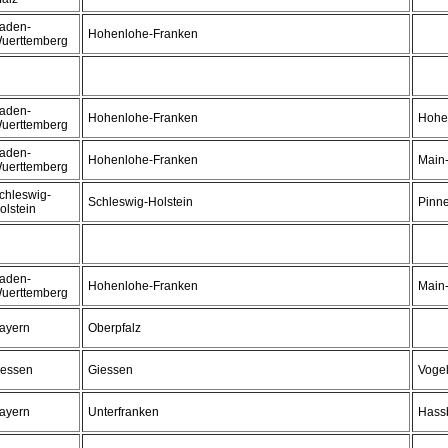
aden-
Hohenlohe-Franken
uerttemberg
aden-
Hohenlohe-Franken
Hohe
uerttemberg
aden-
Hohenlohe-Franken
Main-
uerttemberg
chleswig-
Schleswig-Holstein
Pinn
olstein
aden-
Hohenlohe-Franken
Main-
uerttemberg
ayern
Oberpfalz
essen
Giessen
Vogel
ayern
Unterfranken
Hass