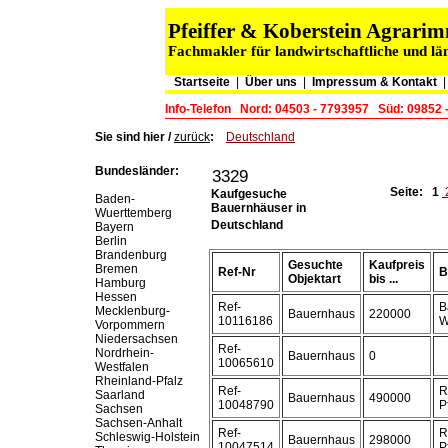
Pfeiffer & Koberstein Agrar
Fachmakler für landwirtschaftliche und lä
Startseite
|
Über uns
|
Impressum & Kontakt
Info-Telefon
Nord: 04503 - 7793957
Süd: 09852 
Sie sind hier /
zurück
:
Deutschland
Bundesländer:
3329
Seite:
1
Kaufgesuche
Baden-
Bauernhäuser in
Wuerttemberg
Deutschland
Bayern
Berlin
Brandenburg
Gesuchte
Kaufpreis
Bremen
Ref-Nr
B
Objektart
bis ...
Hamburg
Hessen
Ref-
B
Mecklenburg-
Bauernhaus
220000
10116186
W
Vorpommern
Niedersachsen
Ref-
Nordrhein-
Bauernhaus
0
10065610
Westfalen
Rheinland-Pfalz
Ref-
R
Saarland
Bauernhaus
490000
10048790
P
Sachsen
Sachsen-Anhalt
Ref-
R
Schleswig-Holstein
Bauernhaus
298000
10047514
P