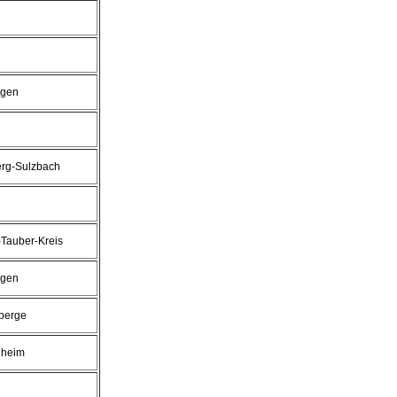
ngen
rg-Sulzbach
Tauber-Kreis
ngen
berge
hheim