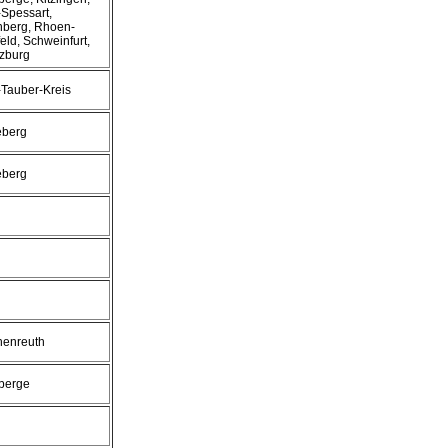
Spessart,
nberg, Rhoen-
eld, Schweinfurt,
zburg
Tauber-Kreis
eberg
eberg
henreuth
berge