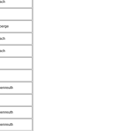
ach
berge
ach
ach
henreuth
henreuth
henreuth