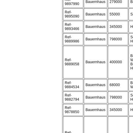
Bauernhaus
279000
B
9897990
Ref-
Bauernhaus
55000
S
9895090
Ref-
Bauernhaus
345000
H
9893466
Ref-
S
Bauernhaus
798000
9889986
H
B
Ref-
W
Bauernhaus
400000
9889058
B
H
Ref-
B
Bauernhaus
68000
9884534
W
Ref-
S
Bauernhaus
798000
9882794
H
Ref-
Bauernhaus
345000
H
9878850
Ref-