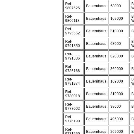
Ref-
B
Bauernhaus
68000
9807626
W
Ref-
B
Bauernhaus
169000
9806118
W
Ref-
Bauernhaus
310000
B
9795562
Ref-
B
Bauernhaus
68000
9791850
W
Ref-
Bauernhaus
820000
B
9791386
Ref-
Bauernhaus
369000
B
9786166
Ref-
B
Bauernhaus
169000
9781874
W
Ref-
Bauernhaus
310000
B
9780018
Ref-
Bauernhaus
38000
B
9777002
Ref-
Bauernhaus
495000
B
9776190
Ref-
Bauernhaus
269000
B
9771550