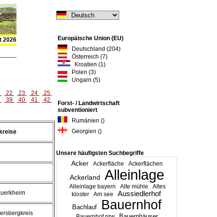
Europäische Union (EU)
t 2026
Deutschland (204)
Österreich (7)
Kroatien (1)
Polen (3)
Ungarn (5)
1
22
23
24
25
8
39
40
41
42
Forst- / Landwirtschaft
subventioniert
Rumänien ()
Georgien ()
kreise
Unsere häufigsten Suchbegriffe
Acker
Ackerfläche
Ackerflächen
Alleinlage
Ackerland
Alleinlage bayern
Alte mühle
Altes
uerkheim
Aussiedlerhof
kloster
Am see
Bauernhof
Bachlauf
ersbergkreis
Bauernhäuser
Bauernhof nrw