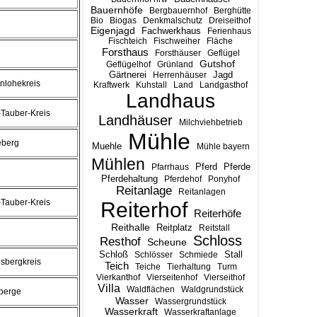
Bauernhöfe
Bergbauernhof
Berghütte
Bio
Biogas
Denkmalschutz
Dreiseithof
Eigenjagd
Fachwerkhaus
Ferienhaus
Fischteich
Fischweiher
Fläche
Forsthaus
Forsthäuser
Geflügel
Gutshof
Geflügelhof
Grünland
Gärtnerei
Jagd
Herrenhäuser
nlohekreis
Kraftwerk
Kuhstall
Land
Landgasthof
Landhaus
Tauber-Kreis
Landhäuser
Milchviehbetrieb
Mühle
eberg
Muehle
Mühle bayern
Mühlen
Pferd
Pferde
Pfarrhaus
Pferdehaltung
Pferdehof
Ponyhof
Reitanlage
Reitanlagen
Tauber-Kreis
Reiterhof
Reiterhöfe
Reithalle
Reitplatz
Reitstall
Schloss
Resthof
Scheune
Stall
Schloß
Schlösser
Schmiede
sbergkreis
Teich
Teiche
Tierhaltung
Turm
Vierkanthof
Vierseitenhof
Vierseithof
Villa
Waldflächen
Waldgrundstück
berge
Wasser
Wassergrundstück
Wasserkraft
Wasserkraftanlage