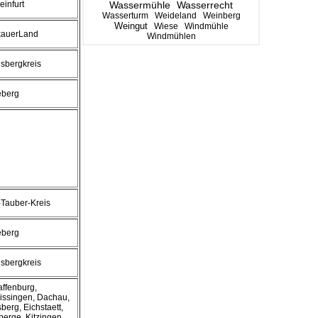
infurt
Wassermühle
Wasserrecht
Wasserturm
Weideland
Weinberg
Weingut
Wiese
Windmühle
kauerLand
Windmühlen
sbergkreis
eberg
Tauber-Kreis
eberg
sbergkreis
ffenburg,
issingen, Dachau,
berg, Eichstaett,
erge, Kitzingen,