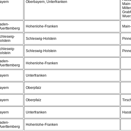
ayern
Oberbayern, Unterfranken
Main-
Milte
Grabf
Wuer
aden-
Hohenlohe-Franken
Main-
uerttemberg
chleswig-
Schleswig-Holstein
Pinn
olstein
chleswig-
Schleswig-Holstein
Pinn
olstein
aden-
Hohenlohe-Franken
uerttemberg
ayern
Unterfranken
ayern
Oberpfalz
ayern
Oberpfalz
Tirsc
ayern
Unterfranken
Hass
aden-
Hohenlohe-Franken
uerttemberg