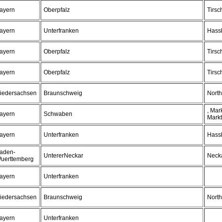
ayern
Oberpfalz
Tirsc
ayern
Unterfranken
Hass
ayern
Oberpfalz
Tirsc
ayern
Oberpfalz
Tirsc
iedersachsen
Braunschweig
Nort
, Mar
ayern
Schwaben
Mark
ayern
Unterfranken
Hass
aden-
UntererNeckar
Neck
uerttemberg
ayern
Unterfranken
iedersachsen
Braunschweig
Nort
ayern
Unterfranken