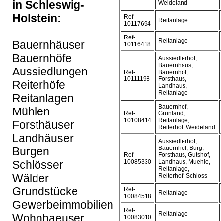
in Schleswig-
Weideland
Holstein:
Ref-
Reitanlage
10117694
Ref-
Reitanlage
Bauernhäuser
10116418
Bauernhöfe
Aussiedlerhof,
Bauernhaus,
Aussiedlungen
Ref-
Bauernhof,
10111198
Forsthaus,
Reiterhöfe
Landhaus,
Reitanlage
Reitanlagen
Bauernhof,
Mühlen
Ref-
Grünland,
10108414
Reitanlage,
Forsthäuser
Reiterhof, Weideland
Landhäuser
Aussiedlerhof,
Bauernhof, Burg,
Burgen
Ref-
Forsthaus, Gutshof,
Schlösser
10085330
Landhaus, Muehle,
Reitanlage,
Wälder
Reiterhof, Schloss
Grundstücke
Ref-
Reitanlage
10084518
Gewerbeimmobilien
Ref-
Reitanlage
Wohnhaeuser
10083010