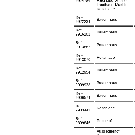
9924786
Forsthaus, Gutshof,
Landhaus, Muehle,
Reitanlage
Ref-
Bauernhaus
9922234
Ref-
Bauernhaus
9916202
Ref-
Bauernhaus
9913882
Ref-
Reitanlage
9913070
Ref-
Bauernhaus
9912954
Ref-
Bauernhaus
9909938
Ref-
Bauernhaus
9906574
Ref-
Reitanlage
9903442
Ref-
Reiterhof
9899846
Aussiedlerhof,