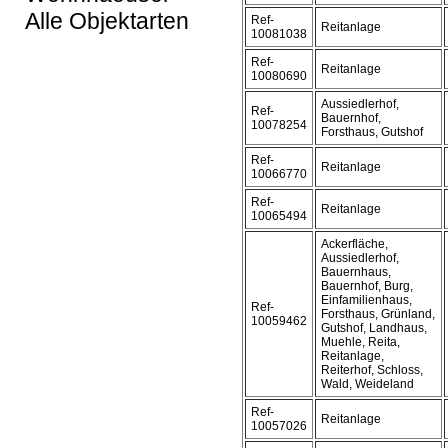
Alle Objektarten
Ref-
Reitanlage
10081038
Ref-
Reitanlage
10080690
Aussiedlerhof,
Ref-
Bauernhof,
10078254
Forsthaus, Gutshof
Ref-
Reitanlage
10066770
Ref-
Reitanlage
10065494
Ackerfläche,
Aussiedlerhof,
Bauernhaus,
Bauernhof, Burg,
Einfamilienhaus,
Ref-
Forsthaus, Grünland,
10059462
Gutshof, Landhaus,
Muehle, Reita,
Reitanlage,
Reiterhof, Schloss,
Wald, Weideland
Ref-
Reitanlage
10057026