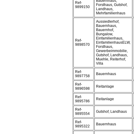
Bauernhaus,
Ref-
Forsthaus, Gutshof,
9899150
Landhaus,
Mehrfamilienhaus
Aussiedlerhof,
Bauernhaus,
Bauernhof,
Bungalow,
Einfamilienhaus,
Ref-
EinfamilienhausELW,
9898570
Forsthaus,
Gewerbeimmobilie,
Gutshof, Landhaus,
Muehle, Reiterhof,
Villa
Ref-
Bauernhaus
9897758
Ref-
Reitanlage
9896598
Ref-
Reitanlage
9895786
Ref-
Gutshof, Landhaus
9895554
Ref-
Bauernhaus
9895322