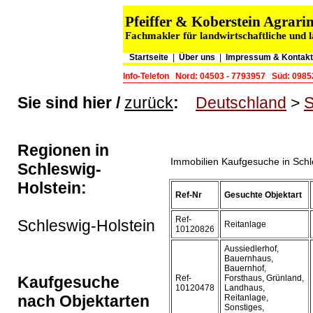
Pfeiffer & Koberstein Agra
Fachmakler für landwirtschaftliche und 
Startseite
|
Über uns
|
Impressum & Kontakt
Info-Telefon
Nord: 04503 - 7793957
Süd: 0985
Sie sind hier /
zurück
:
Deutschland
>
S
Regionen in
Immobilien Kaufgesuche in Schl
Schleswig-
Holstein:
Ref-Nr
Gesuchte Objektart
Ref-
Schleswig-Holstein
Reitanlage
10120826
Aussiedlerhof,
Bauernhaus,
Bauernhof,
Kaufgesuche
Ref-
Forsthaus, Grünland,
10120478
Landhaus,
nach Objektarten
Reitanlage,
Sonstiges,