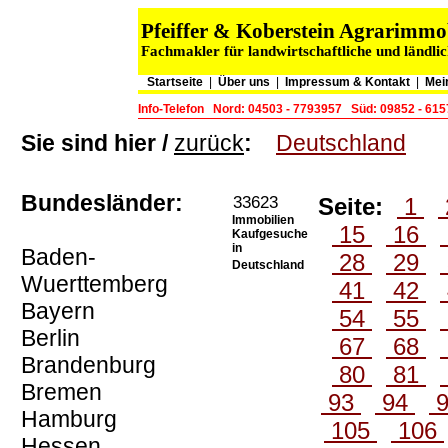
Pfeiffer & Koberstein Agrarimm
Fachmakler für landwirtschaftliche und ländli
Startseite
|
Über uns
|
Impressum & Kontakt
|
Mei
Info-Telefon
Nord: 04503 - 7793957
Süd: 09852 - 61
Sie sind hier /
zurück
:
Deutschland
Bundesländer:
33623
Seite:
1
Immobilien
15
16
Kaufgesuche
in
Baden-
28
29
Deutschland
Wuerttemberg
41
42
Bayern
54
55
Berlin
67
68
Brandenburg
80
81
Bremen
93
94
Hamburg
105
106
Hessen