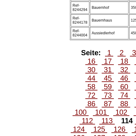
Ref-
Bauernhof
35
8244294
Ref-
Bauernhaus
12
8244178
Ref-
Aussiedlerhof
45
8244004
Seite:
1
2
16
17
18
30
31
32
44
45
46
58
59
60
72
73
74
86
87
88
100
101
102
112
113
114
124
125
126