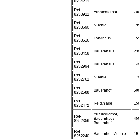
8254212
Ref-
Aussiedlerhof
70
8253922
Ref-
Muehle
19
8253690
Ref-
Landhaus
15
8253516
Ref-
Bauernhaus
23
8253458
Ref-
Bauernhaus
14
8252994
Ref-
Muehle
17
8252762
Ref-
Bauernhof
50
8252588
Ref-
Reitanlage
15
8252472
Aussiedlerhof,
Ref-
Bauernhaus,
45
8252356
Bauernhof
Ref-
Bauernhof, Muehle
19
8252240