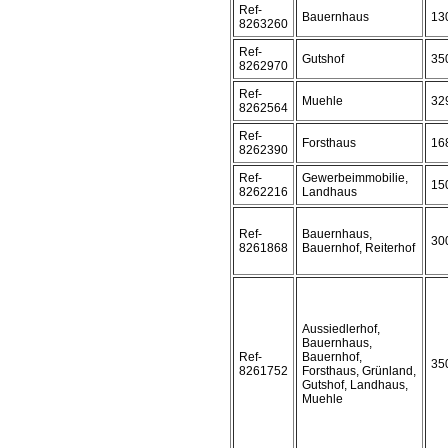
Ref-
Bauernhaus
13
8263260
Ref-
Gutshof
35
8262970
Ref-
Muehle
32
8262564
Ref-
Forsthaus
16
8262390
Ref-
Gewerbeimmobilie,
15
8262216
Landhaus
Ref-
Bauernhaus,
30
8261868
Bauernhof, Reiterhof
Aussiedlerhof,
Bauernhaus,
Ref-
Bauernhof,
35
8261752
Forsthaus, Grünland,
Gutshof, Landhaus,
Muehle