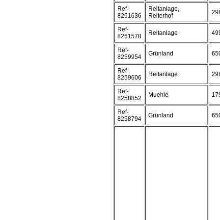
Ref-
Reitanlage,
29
8261636
Reiterhof
Ref-
Reitanlage
49
8261578
Ref-
Grünland
65
8259954
Ref-
Reitanlage
29
8259606
Ref-
Muehle
17
8258852
Ref-
Grünland
65
8258794