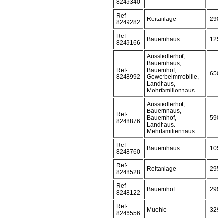
8249340
Ref-
Reitanlage
29
8249282
Ref-
Bauernhaus
12
8249166
Aussiedlerhof,
Bauernhaus,
Ref-
Bauernhof,
65
8248992
Gewerbeimmobilie,
Landhaus,
Mehrfamilienhaus
Aussiedlerhof,
Bauernhaus,
Ref-
Bauernhof,
59
8248876
Landhaus,
Mehrfamilienhaus
Ref-
Bauernhaus
10
8248760
Ref-
Reitanlage
29
8248528
Ref-
Bauernhof
29
8248122
Ref-
Muehle
32
8246556