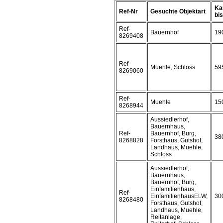
Ka
Ref-Nr
Gesuchte Objektart
bis 
Ref-
Bauernhof
19
8269408
Ref-
Muehle, Schloss
59
8269060
Ref-
Muehle
15
8268944
Aussiedlerhof,
Bauernhaus,
Ref-
Bauernhof, Burg,
38
8268828
Forsthaus, Gutshof,
Landhaus, Muehle,
Schloss
Aussiedlerhof,
Bauernhaus,
Bauernhof, Burg,
Einfamilienhaus,
Ref-
EinfamilienhausELW,
30
8268480
Forsthaus, Gutshof,
Landhaus, Muehle,
Reitanlage,