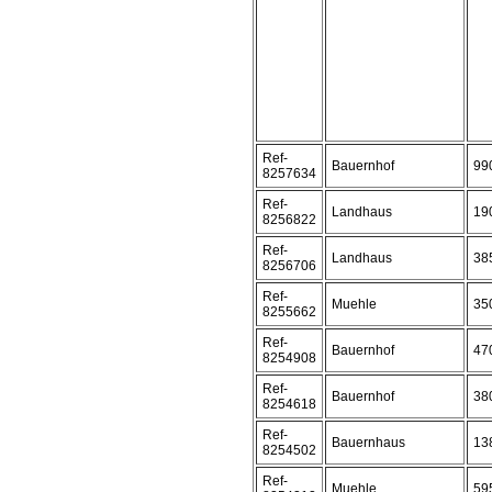
Ref-
Bauernhof
99
8257634
Ref-
Landhaus
19
8256822
Ref-
Landhaus
38
8256706
Ref-
Muehle
35
8255662
Ref-
Bauernhof
47
8254908
Ref-
Bauernhof
38
8254618
Ref-
Bauernhaus
13
8254502
Ref-
Muehle
59