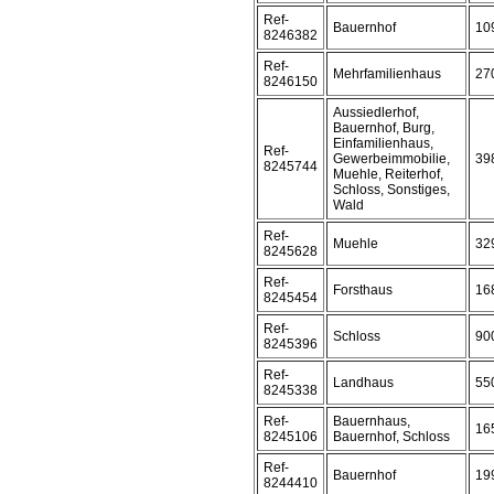
Ref-
Bauernhof
10
8246382
Ref-
Mehrfamilienhaus
27
8246150
Aussiedlerhof,
Bauernhof, Burg,
Einfamilienhaus,
Ref-
Gewerbeimmobilie,
39
8245744
Muehle, Reiterhof,
Schloss, Sonstiges,
Wald
Ref-
Muehle
32
8245628
Ref-
Forsthaus
16
8245454
Ref-
Schloss
90
8245396
Ref-
Landhaus
55
8245338
Ref-
Bauernhaus,
16
8245106
Bauernhof, Schloss
Ref-
Bauernhof
19
8244410