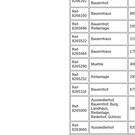
8266392
Bauernhof
Ref-
Bauernhaus
89
8266160
Ref-
Bauernhof,
16
8265696
Reitanlage
Ref-
Bauernhaus
21
8265522
Ref-
Bauernhaus
17
8265464
Ref-
Muehle
40
8265290
Ref-
Reitanlage
29
8265232
Ref-
Bauernhof
67
8265116
Aussiedlerhof,
Bauernhof, Burg,
Ref-
Landhaus,
28
8265000
Reitanlage,
Reiterhof, Schloss
Ref-
Aussiedlerhof
83
8263666