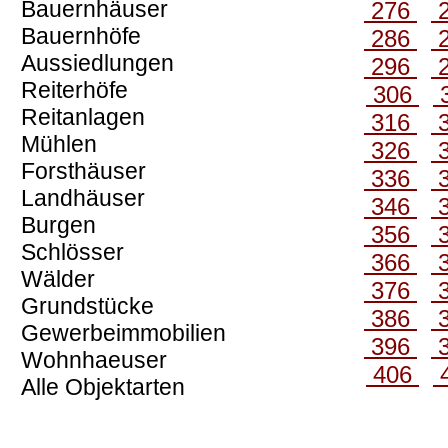
Bauernhäuser
276
Bauernhöfe
286
Aussiedlungen
296
Reiterhöfe
306
Reitanlagen
316
Mühlen
326
Forsthäuser
336
Landhäuser
346
Burgen
356
Schlösser
366
Wälder
376
Grundstücke
386
Gewerbeimmobilien
396
Wohnhaeuser
406
Alle Objektarten