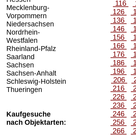
116
Mecklenburg-
126
Vorpommern
136
Niedersachsen
146
Nordrhein-
156
Westfalen
166
Rheinland-Pfalz
176
Saarland
186
Sachsen
196
Sachsen-Anhalt
206
Schleswig-Holstein
216
Thueringen
226
236
246
Kaufgesuche
256
nach Objektarten:
266