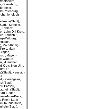
ermersheim,
u, Guenzburg,
idenheim,
eld-Rotenburg,
Hohenlohekreis,
arlsruhe(Stadt),
Stadt), Kelheim,
, Koblenz,
, Lahn-Dill-Kreis,
ch, Landshut,
urg-Weilburg,
igsburg,
, Main-Kinzig-
Kreis, Main-
-Bingen,
kopf, Mayen-
ig-Wadern,
nn, Muenchen,
d-Kreis, Neu-Ulm,
kt-OPF,
)(Stadt), Neustadt-
ed,
d, Oberallgaeu,
ch(Stadt),
aeu, Passau,
orzheim(Stadt),
burg, Regen,
ems-Murr-Kreis,
s, Rhein-Lahn-
au-Taunus-Kreis,
nheim(Stadt),