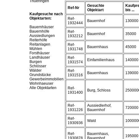
Thueringen
Gesuchte
Kaufpre
Ref-Nr
Objektart
bis ...
Kaufgesuche nach
Objektarten:
Ref-
Bauernhof
130000
1932444
Bauernhäuser
Bauernhöfe
Ref-
Bauernhof
35000
Aussiedlungen
1932212
Reiterhöfe
Reitanlagen
Ref-
Bauernhaus
45000
Mühlen
1931748
Forsthäuser
Landhäuser
Ref-
Einfamilienhaus
140000
Burgen
1931574
Schlösser
Wälder
Ref-
Bauernhaus
139000
Grundstücke
1931516
Gewerbeimmobilien
Wohnhaeuser
Alle Objektarten
Ref-
Burg, Schloss
250000
1931400
Ref-
Aussiedlerhof,
720000
1931226
Bauernhof
Ref-
Wald
100000
1930936
Ref-
Bauernhaus,
195000
1930878
Bauernhof