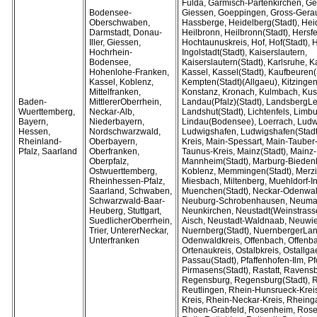
Fulda, Garmisch-Partenkirchen, G
Bodensee-
Giessen, Goeppingen, Gross-Gera
Oberschwaben,
Hassberge, Heidelberg(Stadt), He
Darmstadt, Donau-
Heilbronn, Heilbronn(Stadt), Hersf
Iller, Giessen,
Hochtaunuskreis, Hof, Hof(Stadt), 
Hochrhein-
Ingolstadt(Stadt), Kaiserslautern,
Bodensee,
Kaiserslautern(Stadt), Karlsruhe, K
Hohenlohe-Franken,
Kassel, Kassel(Stadt), Kaufbeuren(
Kassel, Koblenz,
Kempten(Stadt)(Allgaeu), Kitzingen
Mittelfranken,
Konstanz, Kronach, Kulmbach, Kusel
Baden-
MittlererOberrhein,
Landau(Pfalz)(Stadt), LandsbergLe
Wuerttemberg,
Neckar-Alb,
Landshut(Stadt), Lichtenfels, Limb
Bayern,
Niederbayern,
Lindau(Bodensee), Loerrach, Ludw
Hessen,
Nordschwarzwald,
Ludwigshafen, Ludwigshafen(Stadt)
Rheinland-
Oberbayern,
Kreis, Main-Spessart, Main-Tauber-
Pfalz, Saarland
Oberfranken,
Taunus-Kreis, Mainz(Stadt), Mainz
Oberpfalz,
Mannheim(Stadt), Marburg-Bieden
Ostwuerttemberg,
Koblenz, Memmingen(Stadt), Merz
Rheinhessen-Pfalz,
Miesbach, Miltenberg, Muehldorf-I
Saarland, Schwaben,
Muenchen(Stadt), Neckar-Odenwal
Schwarzwald-Baar-
Neuburg-Schrobenhausen, Neumar
Heuberg, Stuttgart,
Neunkirchen, Neustadt(Weinstrasse
SuedlicherOberrhein,
Aisch, Neustadt-Waldnaab, Neuwi
Trier, UntererNeckar,
Nuernberg(Stadt), NuernbergerLan
Unterfranken
Odenwaldkreis, Offenbach, Offenba
Ortenaukreis, Ostalbkreis, Ostallg
Passau(Stadt), Pfaffenhofen-Ilm, Pf
Pirmasens(Stadt), Rastatt, Ravens
Regensburg, Regensburg(Stadt), R
Reutlingen, Rhein-Hunsrueck-Krei
Kreis, Rhein-Neckar-Kreis, Rheing
Rhoen-Grabfeld, Rosenheim, Rose