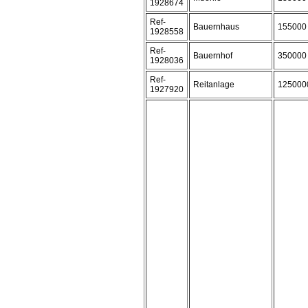
1928674
Ref-
Bauernhaus
155000
1928558
Ref-
Bauernhof
350000
1928036
Ref-
Reitanlage
125000
1927920