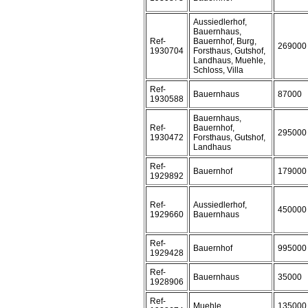
Aussiedlerhof,
Bauernhaus,
Ref-
Bauernhof, Burg,
269000
1930704
Forsthaus, Gutshof,
Landhaus, Muehle,
Schloss, Villa
Ref-
Bauernhaus
87000
1930588
Bauernhaus,
Ref-
Bauernhof,
295000
1930472
Forsthaus, Gutshof,
Landhaus
Ref-
Bauernhof
179000
1929892
Ref-
Aussiedlerhof,
450000
1929660
Bauernhaus
Ref-
Bauernhof
995000
1929428
Ref-
Bauernhaus
35000
1928906
Ref-
Muehle
135000