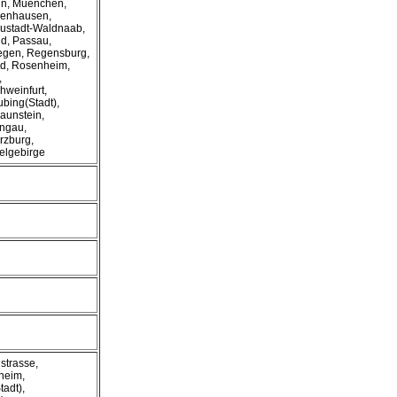
nn, Muenchen,
benhausen,
eustadt-Waldnaab,
d, Passau,
Regen, Regensburg,
ld, Rosenheim,
,
hweinfurt,
ubing(Stadt),
aunstein,
ngau,
zburg,
elgebirge
strasse,
heim,
tadt),