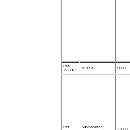
Ref-
Muehle
50000
1927108
Ref-
Aussiedlerhof,
320000