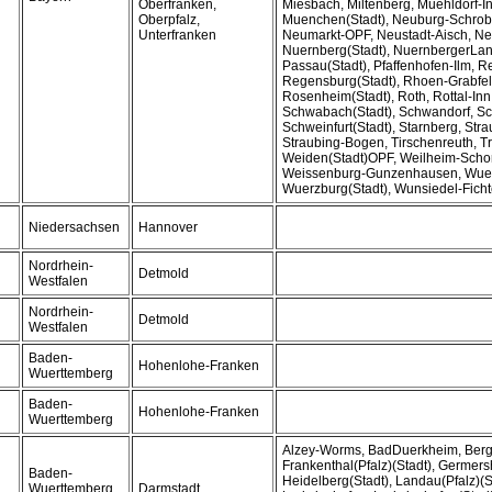
Oberfranken,
Miesbach, Miltenberg, Muehldorf-I
Oberpfalz,
Muenchen(Stadt), Neuburg-Schro
Unterfranken
Neumarkt-OPF, Neustadt-Aisch, N
Nuernberg(Stadt), NuernbergerLan
Passau(Stadt), Pfaffenhofen-Ilm, 
Regensburg(Stadt), Rhoen-Grabfe
Rosenheim(Stadt), Roth, Rottal-Inn
Schwabach(Stadt), Schwandorf, Sc
Schweinfurt(Stadt), Starnberg, Stra
Straubing-Bogen, Tirschenreuth, Tr
Weiden(Stadt)OPF, Weilheim-Scho
Weissenburg-Gunzenhausen, Wuer
Wuerzburg(Stadt), Wunsiedel-Ficht
Niedersachsen
Hannover
Nordrhein-
Detmold
Westfalen
Nordrhein-
Detmold
Westfalen
Baden-
Hohenlohe-Franken
Wuerttemberg
Baden-
Hohenlohe-Franken
Wuerttemberg
Alzey-Worms, BadDuerkheim, Berg
Frankenthal(Pfalz)(Stadt), Germers
Baden-
Heidelberg(Stadt), Landau(Pfalz)(S
Wuerttemberg,
Darmstadt,