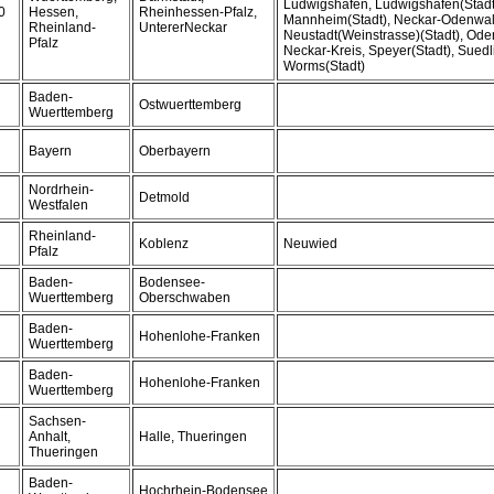
Ludwigshafen, Ludwigshafen(Stadt
0
Hessen,
Rheinhessen-Pfalz,
Mannheim(Stadt), Neckar-Odenwal
Rheinland-
UntererNeckar
Neustadt(Weinstrasse)(Stadt), Ode
Pfalz
Neckar-Kreis, Speyer(Stadt), Sued
Worms(Stadt)
Baden-
Ostwuerttemberg
Wuerttemberg
Bayern
Oberbayern
Nordrhein-
Detmold
Westfalen
Rheinland-
Koblenz
Neuwied
Pfalz
Baden-
Bodensee-
Wuerttemberg
Oberschwaben
Baden-
Hohenlohe-Franken
Wuerttemberg
Baden-
Hohenlohe-Franken
Wuerttemberg
Sachsen-
Anhalt,
Halle, Thueringen
Thueringen
Baden-
Hochrhein-Bodensee