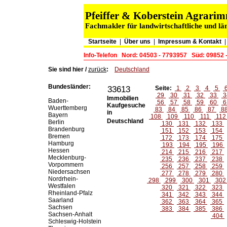
Pfeiffer & Koberstein Agrar
Fachmakler für landwirtschaftliche und lä
Startseite
|
Über uns
|
Impressum & Kontakt
Info-Telefon
Nord: 04503 - 7793957
Süd: 09852 
Sie sind hier /
zurück
:
Deutschland
Bundesländer:
33613
Seite:
1
2
3
4
5
29
30
31
32
33
3
Immobilien
Baden-
56
57
58
59
60
6
Kaufgesuche
Wuerttemberg
83
84
85
86
87
8
in
Bayern
108
109
110
111
11
Deutschland
Berlin
130
131
132
133
Brandenburg
151
152
153
154
Bremen
172
173
174
175
Hamburg
193
194
195
196
Hessen
214
215
216
217
Mecklenburg-
235
236
237
238
Vorpommern
256
257
258
259
Niedersachsen
277
278
279
280
Nordrhein-
298
299
300
301
30
Westfalen
320
321
322
323
Rheinland-Pfalz
341
342
343
344
Saarland
362
363
364
365
Sachsen
383
384
385
386
Sachsen-Anhalt
404
Schleswig-Holstein