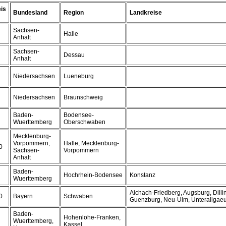
is
Bundesland
Region
Landkreise
Sachsen-
Halle
Anhalt
Sachsen-
Dessau
Anhalt
Niedersachsen
Lueneburg
Niedersachsen
Braunschweig
Baden-
Bodensee-
Wuerttemberg
Oberschwaben
Mecklenburg-
Vorpommern,
Halle, Mecklenburg-
0
Sachsen-
Vorpommern
Anhalt
Baden-
Hochrhein-Bodensee
Konstanz
Wuerttemberg
Aichach-Friedberg, Augsburg, Dill
0
Bayern
Schwaben
Guenzburg, Neu-Ulm, Unterallgae
Baden-
Hohenlohe-Franken,
Wuerttemberg,
Kassel