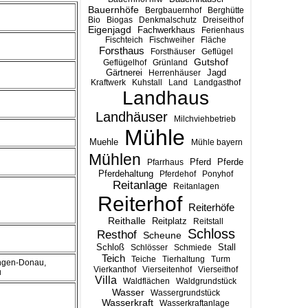
Bauernhöfe
Bergbauernhof
Berghütte
Bio
Biogas
Denkmalschutz
Dreiseithof
Eigenjagd
Fachwerkhaus
Ferienhaus
Fischteich
Fischweiher
Fläche
Forsthaus
Forsthäuser
Geflügel
Gutshof
Geflügelhof
Grünland
Gärtnerei
Jagd
Herrenhäuser
Kraftwerk
Kuhstall
Land
Landgasthof
Landhaus
Landhäuser
Milchviehbetrieb
Mühle
Muehle
Mühle bayern
Mühlen
Pferd
Pferde
Pfarrhaus
Pferdehaltung
Pferdehof
Ponyhof
Reitanlage
Reitanlagen
Reiterhof
Reiterhöfe
Reithalle
Reitplatz
Reitstall
Schloss
Resthof
Scheune
Stall
Schloß
Schlösser
Schmiede
Teich
Teiche
Tierhaltung
Turm
ingen-Donau,
Vierkanthof
Vierseitenhof
Vierseithof
u
Villa
Waldflächen
Waldgrundstück
Wasser
Wassergrundstück
Wasserkraft
Wasserkraftanlage