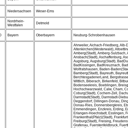
Niedersachsen
Weser-Ems
Nordrhein-
Detmold
Westfalen
0
Bayern
Oberbayern
Neuburg-Schrobenhausen
Ahrweiler, Aichach-Friedberg, Alb-
Altenkirchen(Westerwald), Altoetti
Amberg(Stadt), Amberg-Sulzbach, 
Ansbach(Stadt), Aschaffenburg, Asc
Augsburg, Augsburg(Stadt), BadDu
BadKissingen, BadKreuznach, Bad
Wolfratshausen, Baden-Baden(Stad
Bamberg(Stadt), Bayreuth, Bayreuth
BerchtesgadenerLand, Bergstrasse
Wittlich, Biberach, Birkenfeld, Bitb
Bodenseekreis, Boeblingen, Breis
Hochschwarzwald, Calw, Cham, C
Coburg(Stadt), Cochem-Zell, Dach
Darmstadt(Stadt), Darmstadt-Diebu
Deggendorf, Dillingen-Donau, Ding
Donau-Ries, Donnersbergkreis, Ebe
Emmendingen, Enzkreis, Erding, Er
Erlangen-Hoechstadt, Esslingen, F
Frankenthal(Pfalz)(Stadt), Frankfurt
Freiburg(Stadt), Freising, Freudens
Grafenau, Fuerstenfeldbruck, Fuerth