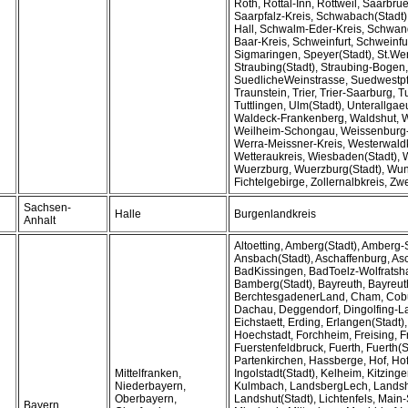
Roth, Rottal-Inn, Rottweil, Saarbru
Saarpfalz-Kreis, Schwabach(Stadt
Hall, Schwalm-Eder-Kreis, Schwan
Baar-Kreis, Schweinfurt, Schweinfur
Sigmaringen, Speyer(Stadt), St.We
Straubing(Stadt), Straubing-Bogen, 
SuedlicheWeinstrasse, Suedwestpfa
Traunstein, Trier, Trier-Saarburg, 
Tuttlingen, Ulm(Stadt), Unterallgae
Waldeck-Frankenberg, Waldshut, 
Weilheim-Schongau, Weissenburg
Werra-Meissner-Kreis, Westerwaldk
Wetteraukreis, Wiesbaden(Stadt), 
Wuerzburg, Wuerzburg(Stadt), Wun
Fichtelgebirge, Zollernalbkreis, Z
Sachsen-
Halle
Burgenlandkreis
Anhalt
Altoetting, Amberg(Stadt), Amberg
Ansbach(Stadt), Aschaffenburg, Asc
BadKissingen, BadToelz-Wolfrats
Bamberg(Stadt), Bayreuth, Bayreuth
BerchtesgadenerLand, Cham, Cobu
Dachau, Deggendorf, Dingolfing-L
Eichstaett, Erding, Erlangen(Stadt)
Hoechstadt, Forchheim, Freising, 
Fuerstenfeldbruck, Fuerth, Fuerth(S
Partenkirchen, Hassberge, Hof, Hof
Mittelfranken,
Ingolstadt(Stadt), Kelheim, Kitzing
Niederbayern,
Kulmbach, LandsbergLech, Landsh
Oberbayern,
Landshut(Stadt), Lichtenfels, Main-
Bayern