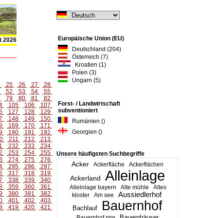
Europäische Union (EU)
t 2026
Deutschland (204)
Österreich (7)
Kroatien (1)
Polen (3)
Ungarn (5)
4
25
26
27
28
1
52
53
54
55
8
79
80
81
82
Forst- / Landwirtschaft
4
105
106
107
subventioniert
6
127
128
129
7
148
149
150
Rumänien ()
8
169
170
171
Georgien ()
9
190
191
192
0
211
212
213
1
232
233
234
2
253
254
255
Unsere häufigsten Suchbegriffe
3
274
275
276
Acker
Ackerfläche
Ackerflächen
4
295
296
297
Alleinlage
6
317
318
319
Ackerland
7
338
339
340
8
359
360
361
Alleinlage bayern
Alte mühle
Altes
9
380
381
382
Aussiedlerhof
kloster
Am see
0
401
402
403
Bauernhof
8
419
420
421
Bachlauf
Bauernhäuser
Bauernhof nrw