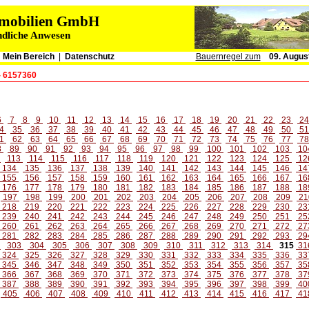
immobilien GmbH
ndliche Anwesen
|
Mein Bereich
|
Datenschutz
Bauernregel zum
09. Augus
- 6157360
6
7
8
9
10
11
12
13
14
15
16
17
18
19
20
21
22
23
2
4
35
36
37
38
39
40
41
42
43
44
45
46
47
48
49
50
5
1
62
63
64
65
66
67
68
69
70
71
72
73
74
75
76
77
7
8
89
90
91
92
93
94
95
96
97
98
99
100
101
102
103
10
2
113
114
115
116
117
118
119
120
121
122
123
124
125
12
134
135
136
137
138
139
140
141
142
143
144
145
146
14
155
156
157
158
159
160
161
162
163
164
165
166
167
16
176
177
178
179
180
181
182
183
184
185
186
187
188
18
197
198
199
200
201
202
203
204
205
206
207
208
209
21
218
219
220
221
222
223
224
225
226
227
228
229
230
23
239
240
241
242
243
244
245
246
247
248
249
250
251
25
260
261
262
263
264
265
266
267
268
269
270
271
272
27
281
282
283
284
285
286
287
288
289
290
291
292
293
29
2
303
304
305
306
307
308
309
310
311
312
313
314
315
31
324
325
326
327
328
329
330
331
332
333
334
335
336
33
345
346
347
348
349
350
351
352
353
354
355
356
357
35
366
367
368
369
370
371
372
373
374
375
376
377
378
37
387
388
389
390
391
392
393
394
395
396
397
398
399
40
405
406
407
408
409
410
411
412
413
414
415
416
417
41