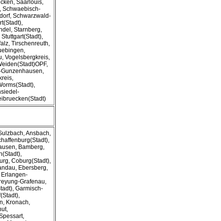
ecken, Saarlouis,
), Schwaebisch-
dorf, Schwarzwald-
t(Stadt),
ndel, Starnberg,
Stuttgart(Stadt),
lz, Tirschenreuth,
Tuebingen,
u, Vogelsbergkreis,
Weiden(Stadt)OPF,
-Gunzenhausen,
reis,
Worms(Stadt),
siedel-
weibruecken(Stadt)
-Sulzbach, Ansbach,
haffenburg(Stadt),
hausen, Bamberg,
(Stadt),
rg, Coburg(Stadt),
andau, Ebersberg,
, Erlangen-
Freyung-Grafenau,
tadt), Garmisch-
(Stadt),
en, Kronach,
ut,
Spessart,