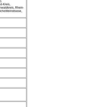
),
d-Kreis,
nwaldkreis, Rhein-
licheWeinstrasse,