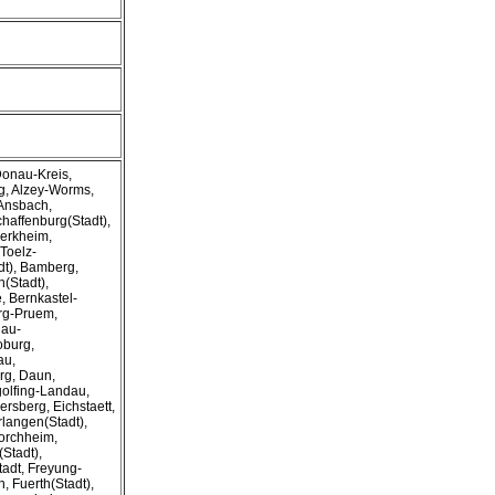
Donau-Kreis,
ng, Alzey-Worms,
Ansbach,
haffenburg(Stadt),
erkheim,
Toelz-
t), Bamberg,
(Stadt),
, Bernkastel-
urg-Pruem,
gau-
oburg,
au,
rg, Daun,
olfing-Landau,
rsberg, Eichstaett,
langen(Stadt),
orchheim,
(Stadt),
tadt, Freyung-
, Fuerth(Stadt),