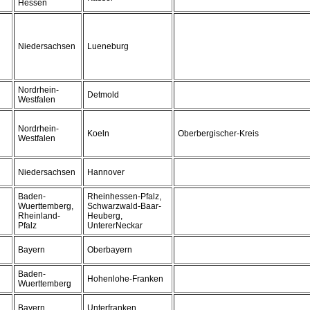
Hessen
Niedersachsen
Lueneburg
Nordrhein-
Detmold
Westfalen
Nordrhein-
Koeln
Oberbergischer-Kreis
Westfalen
Niedersachsen
Hannover
Baden-
Rheinhessen-Pfalz,
Wuerttemberg,
Schwarzwald-Baar-
Rheinland-
Heuberg,
Pfalz
UntererNeckar
Bayern
Oberbayern
Baden-
Hohenlohe-Franken
Wuerttemberg
Bayern
Unterfranken