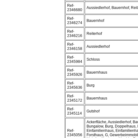
Ref-
Aussiedlerhof, Bauernhof, Reit
2346680
Ref-
Bauernhof
2346274
Ref-
Reiterhof
2346216
Ref-
Aussiedlerhof
2346158
Ref-
Schloss
2345984
Ref-
Bauernhaus
2345926
Ref-
Burg
2345636
Ref-
Bauernhaus
2345172
Ref-
Gutshof
2345114
Ackerfläche, Aussiedlerhof, B
Bungalow, Burg, Doppelhaus,
Ref-
Einfamilienhaus, Einfamilienh
2345056
Forsthaus, G, Gewerbeimmobil