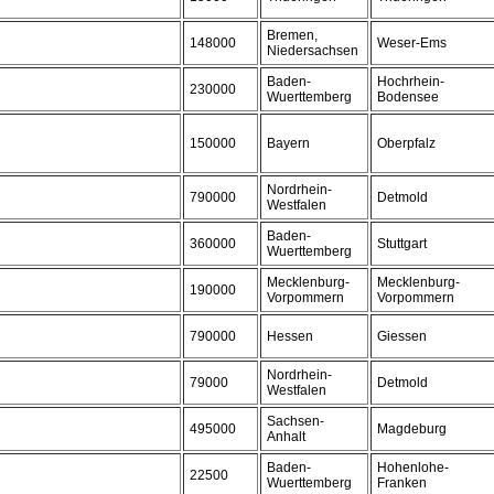
Bremen,
148000
Weser-Ems
Niedersachsen
Baden-
Hochrhein-
230000
Wuerttemberg
Bodensee
150000
Bayern
Oberpfalz
Nordrhein-
790000
Detmold
Westfalen
Baden-
360000
Stuttgart
Wuerttemberg
Mecklenburg-
Mecklenburg-
190000
Vorpommern
Vorpommern
790000
Hessen
Giessen
Nordrhein-
79000
Detmold
Westfalen
Sachsen-
495000
Magdeburg
Anhalt
Baden-
Hohenlohe-
22500
Wuerttemberg
Franken