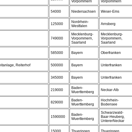
Vorpommern
Vorpommern
54000
Niedersachsen
Weser-Ems
Nordrhein-
125000
Arnsberg
Westfalen
Mecklenburg-
Mecklenburg-
749000
Vorpommern,
Vorpommern,
Saarland
Saarland
585000
Bayern
Oberfranken
itanlage, Reiterhof
500000
Bayern
Unterfranken
345000
Bayern
Unterfranken
Baden-
219000
Neckar-Alb
Wuerttemberg
Baden-
Hochrhein-
829000
Wuerttemberg
Bodensee
Schwarzwald-
Baden-
1590000
Baar-Heuberg,
Wuerttemberg
UntererNeckar
15000
Thueringen
Thueringen