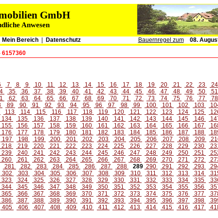
immobilien GmbH
ndliche Anwesen
|
Mein Bereich
|
Datenschutz
Bauernregel zum
08. Augus
- 6157360
6
7
8
9
10
11
12
13
14
15
16
17
18
19
20
21
22
23
2
4
35
36
37
38
39
40
41
42
43
44
45
46
47
48
49
50
5
1
62
63
64
65
66
67
68
69
70
71
72
73
74
75
76
77
7
8
89
90
91
92
93
94
95
96
97
98
99
100
101
102
103
10
2
113
114
115
116
117
118
119
120
121
122
123
124
125
12
134
135
136
137
138
139
140
141
142
143
144
145
146
14
155
156
157
158
159
160
161
162
163
164
165
166
167
16
176
177
178
179
180
181
182
183
184
185
186
187
188
18
197
198
199
200
201
202
203
204
205
206
207
208
209
21
218
219
220
221
222
223
224
225
226
227
228
229
230
23
239
240
241
242
243
244
245
246
247
248
249
250
251
25
260
261
262
263
264
265
266
267
268
269
270
271
272
27
281
282
283
284
285
286
287
288
289
290
291
292
293
29
302
303
304
305
306
307
308
309
310
311
312
313
314
31
323
324
325
326
327
328
329
330
331
332
333
334
335
33
344
345
346
347
348
349
350
351
352
353
354
355
356
35
365
366
367
368
369
370
371
372
373
374
375
376
377
37
386
387
388
389
390
391
392
393
394
395
396
397
398
39
405
406
407
408
409
410
411
412
413
414
415
416
417
41