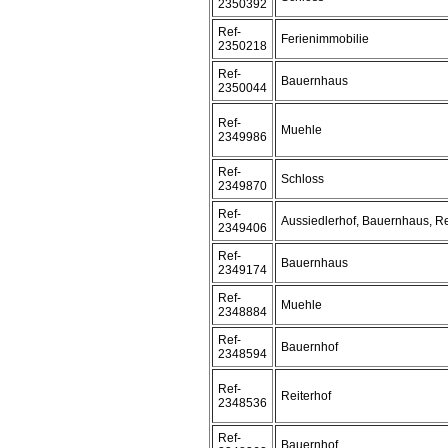
2350392
Ref-
Ferienimmobilie
2350218
Ref-
Bauernhaus
2350044
Ref-
Muehle
2349986
Ref-
Schloss
2349870
Ref-
Aussiedlerhof, Bauernhaus, Re
2349406
Ref-
Bauernhaus
2349174
Ref-
Muehle
2348884
Ref-
Bauernhof
2348594
Ref-
Reiterhof
2348536
Ref-
Bauernhof