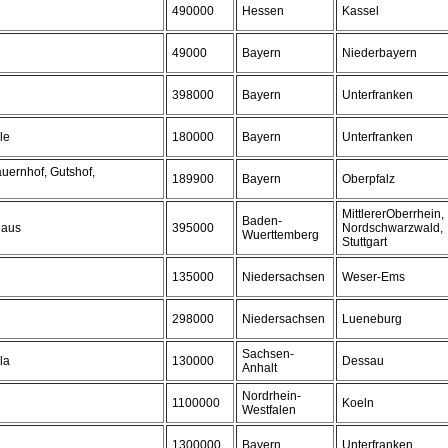
490000
Hessen
Kassel
49000
Bayern
Niederbayern
398000
Bayern
Unterfranken
le
180000
Bayern
Unterfranken
uernhof, Gutshof,
189900
Bayern
Oberpfalz
MittlererOberrhein,
Baden-
haus
395000
Nordschwarzwald,
Wuerttemberg
Stuttgart
135000
Niedersachsen
Weser-Ems
298000
Niedersachsen
Lueneburg
Sachsen-
la
130000
Dessau
Anhalt
Nordrhein-
1100000
Koeln
Westfalen
1300000
Bayern
Unterfranken