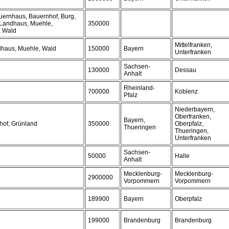
auernhaus, Bauernhof, Burg,
 Landhaus, Muehle,
350000
, Wald
Mittelfranken,
ndhaus, Muehle, Wald
150000
Bayern
Unterfranken
Sachsen-
130000
Dessau
Anhalt
Rheinland-
700000
Koblenz
Pfalz
Niederbayern,
Oberfranken,
Bayern,
hof, Grünland
350000
Oberpfalz,
Thueringen
Thueringen,
Unterfranken
Sachsen-
50000
Halle
Anhalt
Mecklenburg-
Mecklenburg-
2900000
Vorpommern
Vorpommern
189900
Bayern
Oberpfalz
199000
Brandenburg
Brandenburg