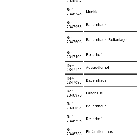
2348362
Ref-
Muehle
2348246
Ref-
Bauernhaus
2347956
Ref-
Bauernhaus, Reitanlage
2347608
Ref-
Reiterhof
2347492
Ref-
Aussiedlerhof
2347144
Ref-
Bauernhaus
2347086
Ref-
Landhaus
2346970
Ref-
Bauernhaus
2346854
Ref-
Reiterhof
2346796
Ref-
Einfamilienhaus
2346738