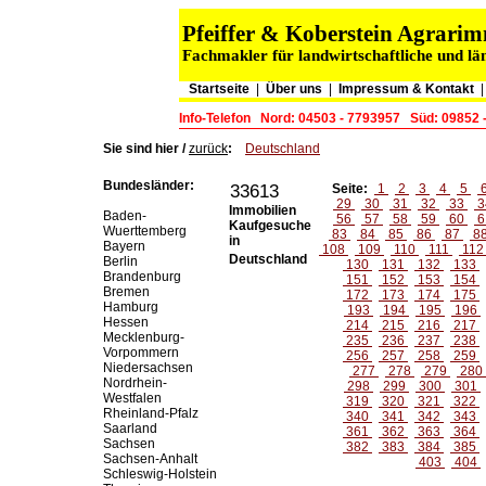
Pfeiffer & Koberstein Agrar
Fachmakler für landwirtschaftliche und lä
Startseite
|
Über uns
|
Impressum & Kontakt
Info-Telefon
Nord: 04503 - 7793957
Süd: 09852 
Sie sind hier /
zurück
:
Deutschland
Bundesländer:
33613
Seite:
1
2
3
4
5
29
30
31
32
33
3
Immobilien
Baden-
56
57
58
59
60
6
Kaufgesuche
Wuerttemberg
83
84
85
86
87
8
in
Bayern
108
109
110
111
11
Deutschland
Berlin
130
131
132
133
Brandenburg
151
152
153
154
Bremen
172
173
174
175
Hamburg
193
194
195
196
Hessen
214
215
216
217
Mecklenburg-
235
236
237
238
Vorpommern
256
257
258
259
Niedersachsen
277
278
279
280
Nordrhein-
298
299
300
301
Westfalen
319
320
321
322
Rheinland-Pfalz
340
341
342
343
Saarland
361
362
363
364
Sachsen
382
383
384
385
Sachsen-Anhalt
403
404
Schleswig-Holstein