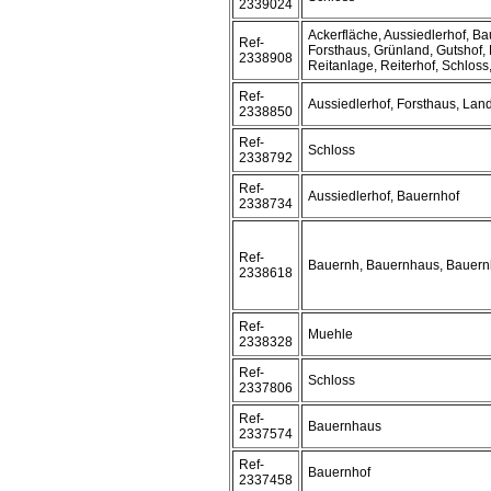
2339024
Ackerfläche, Aussiedlerhof, B
Ref-
Forsthaus, Grünland, Gutshof,
2338908
Reitanlage, Reiterhof, Schloss
Ref-
Aussiedlerhof, Forsthaus, La
2338850
Ref-
Schloss
2338792
Ref-
Aussiedlerhof, Bauernhof
2338734
Ref-
Bauernh, Bauernhaus, Bauern
2338618
Ref-
Muehle
2338328
Ref-
Schloss
2337806
Ref-
Bauernhaus
2337574
Ref-
Bauernhof
2337458