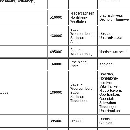
ihenhaus, Reitanlage,
Niedersachsen,
Braunschweig,
510000
Nordrhein-
Detmold, Hannover
Westfalen
Baden-
Wuerttemberg,
Dessau,
430000
Sachsen-
UntererNeckar
Anhalt
Baden-
495000
Nordschwarzwald
Wuerttemberg
Rheinland-
160000
Koblenz
Pfalz
Dresden,
Hohenlohe-
Franken,
Baden-
Mittelfranken,
Wuerttemberg,
Niederbayern,
stiges
189000
Bayern,
Oberfranken,
Sachsen,
Oberpfalz,
Thueringen
Schwaben,
Thueringen,
Unterfranken
Darmstadt,
395000
Hessen
Giessen