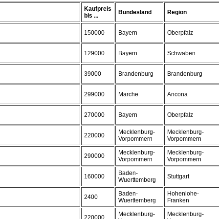
Kaufpreis
Bundesland
Region
bis ...
150000
Bayern
Oberpfalz
129000
Bayern
Schwaben
39000
Brandenburg
Brandenburg
299000
Marche
Ancona
270000
Bayern
Oberpfalz
Mecklenburg-
Mecklenburg-
220000
Vorpommern
Vorpommern
Mecklenburg-
Mecklenburg-
290000
Vorpommern
Vorpommern
Baden-
160000
Stuttgart
Wuerttemberg
Baden-
Hohenlohe-
2400
Wuerttemberg
Franken
Mecklenburg-
Mecklenburg-
220000