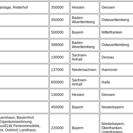
anlage, Reiterhof
350000
Hessen
Giessen
Baden-
350000
Ostwuerttemberg
Wuerttemberg
500000
Bayern
Mittelfranken
Baden-
398000
Ostwuerttemberg
Wuerttemberg
Sachsen-
130000
Dessau
Anhalt
137000
Niedersachsen
Hannover
Sachsen-
600000
Halle
Anhalt
130000
Hessen
Giessen
450000
Bayern
Niederbayern
auernhaus, Bauernhof,
 Eigentumswohnung,
Niederbayern,
ausELW, Ferienimmobilie,
220000
Bayern
Oberfranken,
ie, Gutshof, Landhaus,
Unterfranken