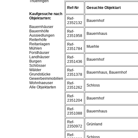
Thueringen
Ref-Nr
Gesuchte Objektart
Kaufgesuche nach
Objektarten:
Ref-
Bauernhof
2352132
Bauernhäuser
Bauernhöfe
Ref-
Bauernhaus
Aussiedlungen
2351958
Reiterhöfe
Reitanlagen
Ref-
Muehle
Mühlen
2351784
Forsthäuser
Landhäuser
Ref-
Bauernhof
Burgen
2351436
Schlösser
Wälder
Ref-
Bauernhaus, Bauernhof
Grundstücke
2351378
Gewerbeimmobilien
Wohnhaeuser
Ref-
Schloss
Alle Objektarten
2351262
Ref-
Bauernhof
2351204
Ref-
Bauernhaus
2351088
Ref-
Grünland
2350972
Ref-
Schloss