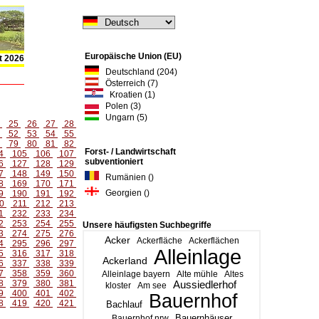
Europäische Union (EU)
t 2026
Deutschland (204)
Österreich (7)
Kroatien (1)
Polen (3)
Ungarn (5)
4
25
26
27
28
1
52
53
54
55
8
79
80
81
82
Forst- / Landwirtschaft
4
105
106
107
subventioniert
6
127
128
129
7
148
149
150
Rumänien ()
8
169
170
171
Georgien ()
9
190
191
192
0
211
212
213
1
232
233
234
2
253
254
255
Unsere häufigsten Suchbegriffe
3
274
275
276
Acker
Ackerfläche
Ackerflächen
4
295
296
297
Alleinlage
5
316
317
318
Ackerland
6
337
338
339
7
358
359
360
Alleinlage bayern
Alte mühle
Altes
8
379
380
381
Aussiedlerhof
kloster
Am see
9
400
401
402
Bauernhof
8
419
420
421
Bachlauf
Bauernhäuser
Bauernhof nrw