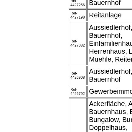
Ref-
Bauernhof
4427256
Ref-
Reitanlage
4427198
Aussiedlerhof
Bauernhof,
Ref-
Einfamilienha
4427082
Herrenhaus, 
Muehle, Reite
Aussiedlerhof
Ref-
4426908
Bauernhof
Ref-
Gewerbeimmob
4426792
Ackerfläche, A
Bauernhaus, 
Bungalow, Bur
Doppelhaus,