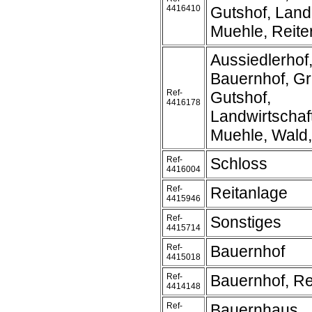
4416410
Gutshof, Land
Muehle, Reite
Aussiedlerhof
Bauernhof, Gr
Ref-
Gutshof,
4416178
Landwirtschaft
Muehle, Wald
Ref-
Schloss
4416004
Ref-
Reitanlage
4415946
Ref-
Sonstiges
4415714
Ref-
Bauernhof
4415018
Ref-
Bauernhof, Re
4414148
Ref-
Bauernhaus