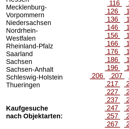
116
Mecklenburg-
126
Vorpommern
136
Niedersachsen
146
Nordrhein-
156
Westfalen
166
Rheinland-Pfalz
176
Saarland
186
Sachsen
196
Sachsen-Anhalt
206
207
Schleswig-Holstein
217
Thueringen
227
237
247
Kaufgesuche
257
nach Objektarten:
267