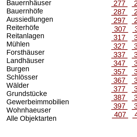
Bauernhäuser
277
Bauernhöfe
287
Aussiedlungen
297
Reiterhöfe
307
Reitanlagen
317
Mühlen
327
Forsthäuser
337
Landhäuser
347
Burgen
357
Schlösser
367
Wälder
377
Grundstücke
387
Gewerbeimmobilien
397
Wohnhaeuser
407
Alle Objektarten