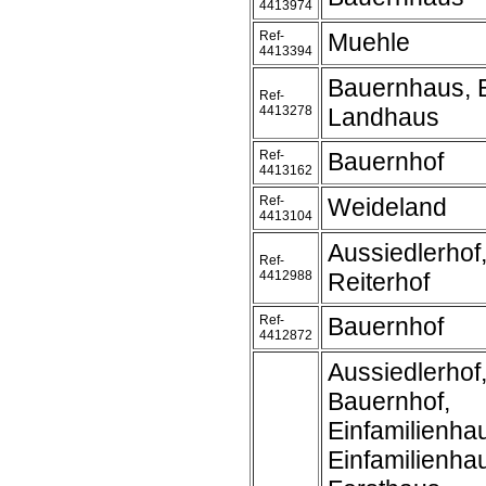
4413974
Ref-
Muehle
4413394
Bauernhaus, 
Ref-
4413278
Landhaus
Ref-
Bauernhof
4413162
Ref-
Weideland
4413104
Aussiedlerhof,
Ref-
4412988
Reiterhof
Ref-
Bauernhof
4412872
Aussiedlerhof
Bauernhof,
Einfamilienha
Einfamilienh