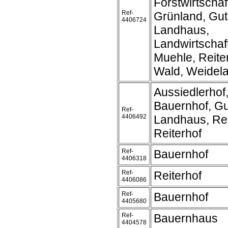
Forstwirtschaf
Ref-
Grünland, Gut
4406724
Landhaus,
Landwirtschaft
Muehle, Reite
Wald, Weidel
Aussiedlerhof
Bauernhof, Gu
Ref-
4406492
Landhaus, Rei
Reiterhof
Ref-
Bauernhof
4406318
Ref-
Reiterhof
4406086
Ref-
Bauernhof
4405680
Ref-
Bauernhaus
4404578