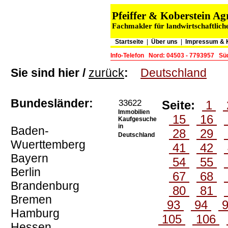
Pfeiffer & Koberstein 
Fachmakler für landwirtschaftlich
Startseite
|
Über uns
|
Impressum & 
Info-Telefon
Nord: 04503 - 7793957
Süd
Sie sind hier /
zurück
:
Deutschland
Bundesländer:
33622
Seite:
1
Immobilien
15
16
Kaufgesuche
in
Baden-
28
29
Deutschland
Wuerttemberg
41
42
Bayern
54
55
Berlin
67
68
Brandenburg
80
81
Bremen
93
94
Hamburg
105
106
Hessen